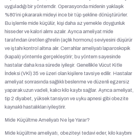
uyguladığı bir yöntemdir. Operasyonda midenin yaklaşık
%80’ini çıkararak mideyi ince bir tüp şekline dönüştürürler.
Bu işlemle mide küçülür, kişi daha az yemekle doygunluk
hisseder ve kalori alımı azalır. Ayrıca ameliyat mide
tarafından üretilen ghrelin (açlık hormonu) seviyesini düşürür
ve iştahı kontrol altına alır. Cerrahlar ameliyatı laparoskopik
(kapalı) yöntemle gerçekleştirir; bu yöntem sayesinde
hastalar daha kısa sürede iyileşir. Genellikle Vücut Kitle
İndeksi (VKİ) 35 ve üzeri olan kişilere tavsiye edilir. Hastalar
ameliyat sonrasında sağlıklı beslenme ve düzenli egzersiz
yaparak uzun vadeli, kalıcı kilo kaybı sağlar. Ayrıca ameliyat,
tip 2 diyabet, yüksek tansiyon ve uyku apnesi gibi obezite
kaynaklı hastalıkları iyileştirir.
Mide Küçültme Ameliyatı Ne İşe Yarar?
Mide küçültme ameliyatı, obeziteyi tedavi eder, kilo kaybını